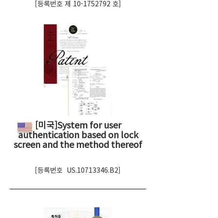
[등록번호 제
10-1752792
호]
[미국]System for user
authentication based on lock
screen and the method thereof
[등록번호 US.10713346.B2]